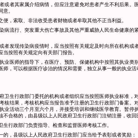
者或者其家属介绍
病情，但应注意避免对患者产生不利后果。
同意。
之便，索取、非法
收受患者财物或者牟取其他不正当利益。
染病流行、突发重
大伤亡事故及其他严重威胁人民生命健康的
或者发现传染病疫
情时，应当按照有关规定及时向所在机构或
应当按照有关规定向有关部门报告。
执业医师的指导下，
在医疗、预防、保健机构中按照其执业类
医师，可以根据医疗诊治的情况和需要，独立从事一般的执业活
府卫生行政部门委
托的机构或者组织应当按照医师执业标准，
考核结果，考核机构应当报告准予注册的卫生行政部门备案。
执业活动三个月至六个月，并接受培训和继续医学教育。暂停
核不合格的，
由县级以上人民政府卫生行政部门注销注册，收回
卫生行政部门负责
指导、检查和监督医师考核工作。
一的，县级以上人民政府卫生行政部门应当给予表彰或者奖励：