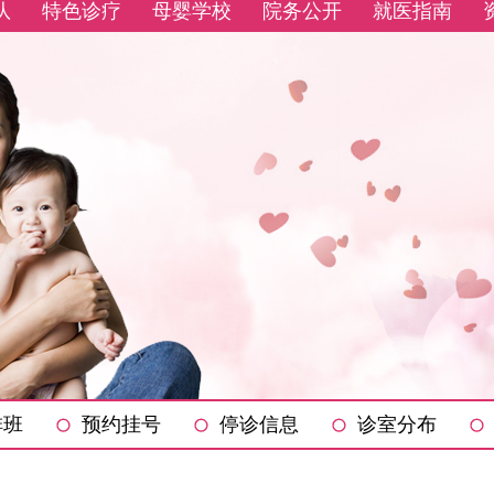
队
特色诊疗
母婴学校
院务公开
就医指南
排班
预约挂号
停诊信息
诊室分布