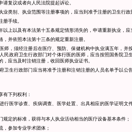
申请复议或者向人民法院
提起诉讼。
执业类别、执业范
围等注册事项的，应当到准予注册的卫生行政
注册手续。
年以上以及有本法
第十五条规定情形消失的，申请重新执业，应
，并依照本法第十三条
的规定重新注册。
医师，须经注册后
在医疗、预防、保健机构中执业满五年，并
人民政府卫生行政部门对个体行医的医师，应当按照国务院卫
的，应当及时
注销注册，收回医师执业证书。
府卫生行政部门应
当将准予注册和注销注册的人员名单予以公
。
享有下列权利：
进行医学诊查、疾病
调查、医学处置、出具相应的医学证明文
规定的标准，获得
与本人执业活动相当的医疗设备基本条件；
，参加专业学术团体；