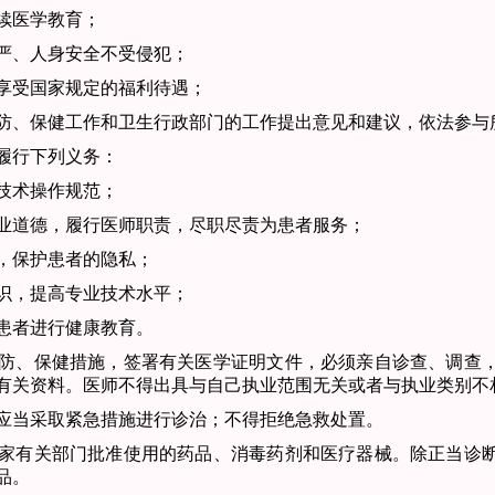
续医学教育；
、人身安全不受侵犯；
受国家规定的福利待遇；
、保健工作和卫生
行政部门的工作提出意见和建议，依法参与
履行下列义务：
技术操作规范；
道德，履行医师职责，尽职尽责为患者服务；
保护患者的隐私；
，提高专业技术水平；
者进行健康教育。
防、保健措施，签
署有关医学证明文件，必须亲自诊查、调查
有关资料。医师不得出具与自己执业范围无关或者与执业类别
不
应当采取紧急措施
进行诊治；不得拒绝急救处置。
家有关部门批准使
用的药品、消毒药剂和医疗器械。
除正当诊
品。